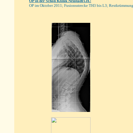
OP
in der Schön Klinik Neustadt/i.H.
:
OP im Oktober
2011; Fusionsstrecke TH3 bis L3; Restkrümmun