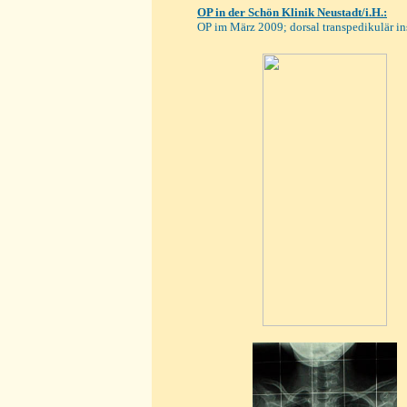
OP
in der Schön Klinik Neustadt/i.H.
:
OP im März 2009; dorsal transpedikulär 