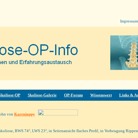
SOPF
Impressum
hhhjjÄ
Skoliose-OP
Skoliose-Galerie
OP-Forum
Wissenswert
Links & A
ohn von
Karenjappy
liose, BWS 74°, LWS 23°, in Seitenansicht flaches Profil, in Vorbeugung Rippen