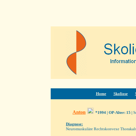
Home
Skoliose
Anton
*1994
| OP-Alter: 15 |
S
Diagnose:
Neuromuskuläre Rechtskonvexe Thorakalsko