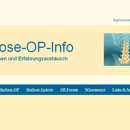
SOPF
Impressum
hhhjjÄ
Skoliose-OP
Skoliose-Galerie
OP-Forum
Wissenswert
Links & A