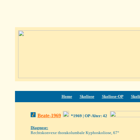
Home
Skoliose
Skoliose-OP
Skoli
Beate-1969
*1969
| OP-Alter: 42
Diagnose:
Rechtskonvexe thorakolumbale Kyphoskoliose, 67°