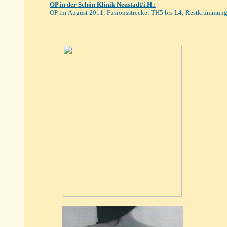
OP in der
Schön Klinik Neustadt/i.H.
:
OP im August 201
1; Fusionsstrecke: TH5 bis L4; Restkrümmun