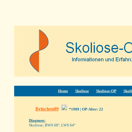
Home
Skoliose
Skoliose-OP
Skoli
Brinchen89
*1989
| OP-Alter: 22
Diagnose:
Skolio
se; BWS 68°, LWS 64°