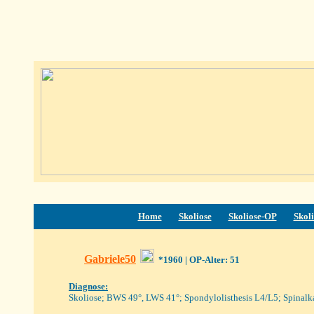
Home
Skoliose
Skoliose-OP
Skoli
G
abriele50
*1960
| OP-Alter: 51
Diagnose:
Skoliose; BWS 49°, LWS 41°; Spondylolisthesis L4/L5; Spinalka