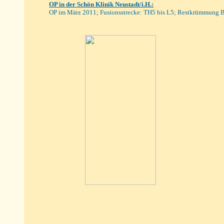
OP
in der Schön Klinik Neustadt/i.H.
:
OP im
März 2011
; Fusionsstreck
e: TH5 bis L5;
Restkrümmung B