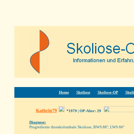
Home
Skoliose
Skoliose-OP
Skoli
Kathrin79
*1979
| OP-Alter: 29
Diagnose:
Progrediente thorakolumbale Skoliose, BWS 88°, LWS 66°