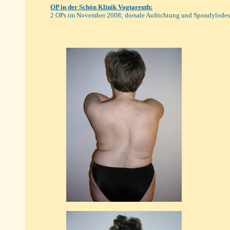
OP
in der Schön Klinik
Vogtareuth
:
2 OPs im November 2008; dorsale Aufrichtung und Spondylod