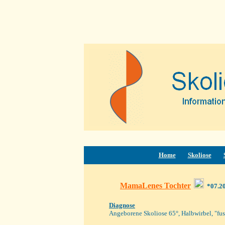
Home
Skoliose
MamaLenes Tochter
*07.2
Diagnose
Angeborene Skoliose
65°, Halbwirbel, "fus