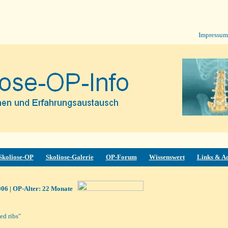
SOPF
Impressum
hhhjjÄ
Skoliose-OP
Skoliose-Galerie
OP-Forum
Wissenswert
Links & A
006
| OP-Alter: 22 Monate
ed ribs"