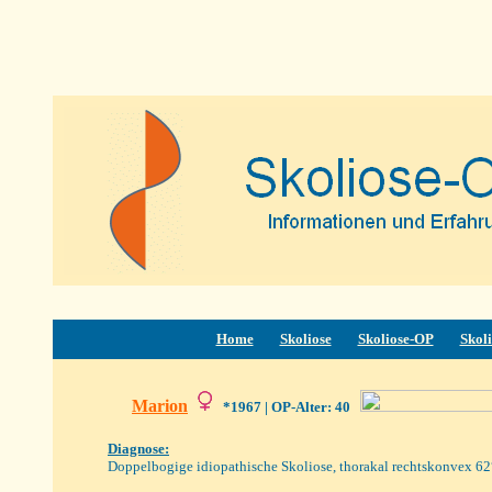
Home
Skoliose
Skoliose-OP
Skoli
Marion
*1967
| OP-Alter: 40
Diagnose:
Doppelbogige idiopathische Skoliose, thorakal rechtskonvex 62